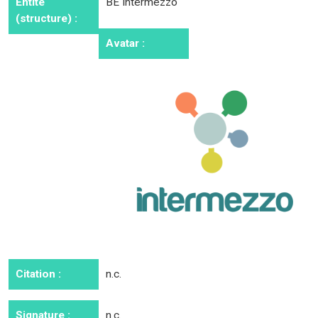
Entité
BE Intermezzo
(structure) :
Avatar :
Citation :
n.c.
Signature :
n.c.