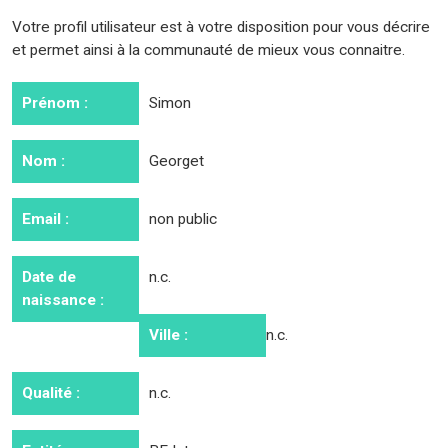
Votre profil utilisateur est à votre disposition pour vous décrire
et permet ainsi à la communauté de mieux vous connaitre.
SUIVI
Prénom :
Simon
ATELIERS
▼
Nom :
Georget
CONTRIBUEZ
Email :
non public
Date de
n.c.
CONTACT
naissance :
Ville :
n.c.
Qualité :
n.c.