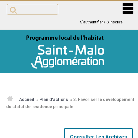
Aller
au
contenu
/
S'authentifier
S'inscrire
ACCUEIL
Accueil
»
Plan d'actions
»
3. Favoriser le développement
du statut de résidence principale
ACTUALITÉS
PROGRAMME
Consulter Les Archives